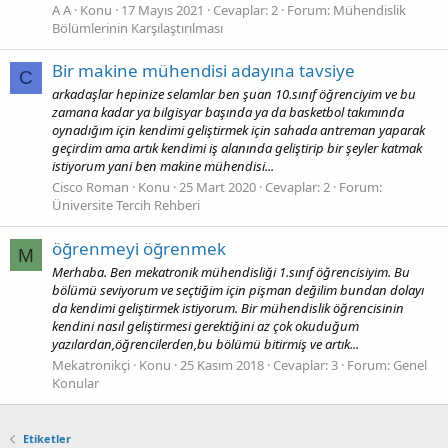
A A
Konu
17 Mayıs 2021
Cevaplar: 2
Forum:
Mühendislik
Bölümlerinin Karşılaştırılması
Bir makine mühendisi adayına tavsiye
C
arkadaşlar hepinize selamlar ben şuan 10.sınıf öğrenciyim ve bu
zamana kadar ya bilgisyar başında ya da basketbol takımında
oynadığım için kendimi geliştirmek için sahada antreman yaparak
geçirdim ama artık kendimi iş alanında geliştirip bir şeyler katmak
istiyorum yani ben makine mühendisi...
Cisco Roman
Konu
25 Mart 2020
Cevaplar: 2
Forum:
Üniversite Tercih Rehberi
öğrenmeyi öğrenmek
M
Merhaba. Ben mekatronik mühendisliği 1.sınıf öğrencisiyim. Bu
bölümü seviyorum ve seçtiğim için pişman değilim bundan dolayı
da kendimi geliştirmek istiyorum. Bir mühendislik öğrencisinin
kendini nasıl geliştirmesi gerektiğini az çok okuduğum
yazılardan,öğrencilerden,bu bölümü bitirmiş ve artık...
Mekatronikçi
Konu
25 Kasım 2018
Cevaplar: 3
Forum:
Genel
Konular
Etiketler