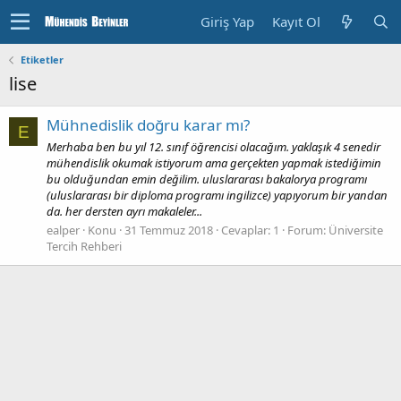
Giriş Yap
Kayıt Ol
Etiketler
lise
Mühnedislik doğru karar mı?
E
Merhaba ben bu yıl 12. sınıf öğrencisi olacağım. yaklaşık 4 senedir
mühendislik okumak istiyorum ama gerçekten yapmak istediğimin
bu olduğundan emin değilim. uluslararası bakalorya programı
(uluslararası bir diploma programı ingilizce) yapıyorum bir yandan
da. her dersten ayrı makaleler...
ealper
Konu
31 Temmuz 2018
Cevaplar: 1
Forum:
Üniversite
Tercih Rehberi