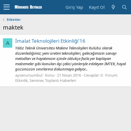
Giriş Yap
Kayıt Ol
Etiketler
maktek
İmalat Teknolojileri Etkinliği'16
A
Yıldız Teknik Üniversitesi Makine Teknolojileri Kulübü olarak
düzenlediğimiz; yeni üretim teknolojileri, geleceğimizin sanayi
metodları ve hayatımızın içinde oldukça fazla yer kaplayan
malzemeler gibi konuları ilgi çekici yönleriyle irdeleyen İMTEK, hayal
gücünüzün sınırlarına dokunmaya geliyor...
aysenursumbul
Konu
21 Nisan 2016
Cevaplar: 0
Forum:
Etkinlik, Seminer, Toplantı Haberleri