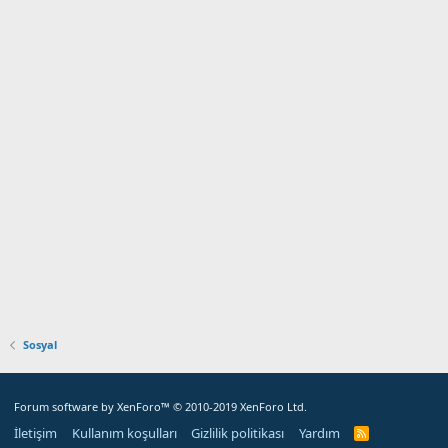
Sosyal
Forum software by XenForo™
© 2010-2019 XenForo Ltd.
İletişim
Kullanım koşulları
Gizlilik politikası
Yardım
R
S