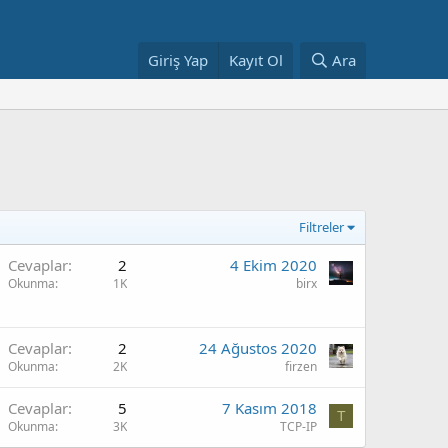
Giriş Yap
Kayıt Ol
Ara
Filtreler
Cevaplar
2
4 Ekim 2020
Okunma
1K
birx
Cevaplar
2
24 Ağustos 2020
Okunma
2K
firzen
Cevaplar
5
7 Kasım 2018
T
Okunma
3K
TCP-IP