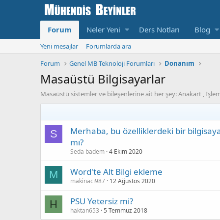
Forum
Neler Yeni
Ders Notları
Blog
Yeni mesajlar
Forumlarda ara
Forum
Genel MB Teknoloji Forumları
Donanım
Masaüstü Bilgisayarlar
Masaüstü sistemler ve bileşenlerine ait her şey: Anakart , İşlem
Merhaba, bu özelliklerdeki bir bilgisa
S
mı?
Seda badem
4 Ekim 2020
Word'te Alt Bilgi ekleme
M
makinacı987
12 Ağustos 2020
PSU Yetersiz mi?
H
haktan653
5 Temmuz 2018