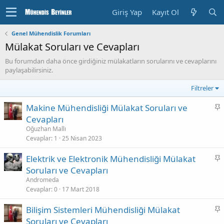
Giriş Yap
Kayıt Ol
Genel Mühendislik Forumları
Mülakat Soruları ve Cevapları
Bu forumdan daha önce girdiğiniz mülakatların sorularını ve cevaplarını
paylaşabilirsiniz.
Filtreler
S
Makine Mühendisliği Mülakat Soruları ve
a
Cevapları
b
Oğuzhan Mallı
i
Cevaplar
1
25 Nisan 2023
t
S
Elektrik ve Elektronik Mühendisliği Mülakat
k
a
Soruları ve Cevapları
o
b
n
Andromeda
i
Cevaplar
0
17 Mart 2018
u
t
S
Bilişim Sistemleri Mühendisliği Mülakat
k
a
Soruları ve Cevapları
o