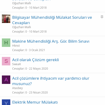
b
n
Oğuzhan Mallı
i
Cevaplar
0
10 Mart 2018
u
t
S
Bilgisayar Mühendisliği Mülakat Soruları ve
k
a
Cevapları
o
b
n
Oğuzhan Mallı
i
Cevaplar
0
10 Mart 2018
u
t
Makine Mühendisliği Arş. Gör. Bilim Sınavı
k
H
Hknst
o
Cevaplar
0
3 Ocak 2021
n
u
Acil olarak Çözüm gerekli
S
SweaK
Cevaplar
0
22 Mayıs 2020
Acil çözümlere ihtiyacım var yardımcı olur
A
musunuz?
Atasbey
Cevaplar
0
23 Nisan 2020
Elektrik Memur Mülakatı
Y