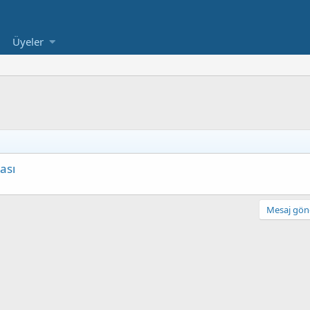
Üyeler
ası
Mesaj gönd