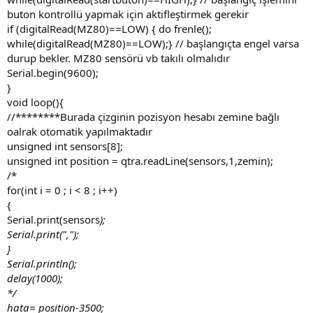
buton kontrollü yapmak için aktifleştirmek gerekir
if (digitalRead(MZ80)==LOW) { do frenle();
while(digitalRead(MZ80)==LOW);} // başlangıçta engel varsa
durup bekler. MZ80 sensörü vb takılı olmalıdır
Serial.begin(9600);
}
void loop(){
//********Burada çizginin pozisyon hesabı zemine bağlı
oalrak otomatik yapılmaktadır
unsigned int sensors[8];
unsigned int position = qtra.readLine(sensors,1,zemin);
/*
for(int i = 0 ; i < 8 ; i++)
{
Serial.print(sensors
);
Serial.print(",");
}
Serial.println();
delay(1000);
*/
hata= position-3500;