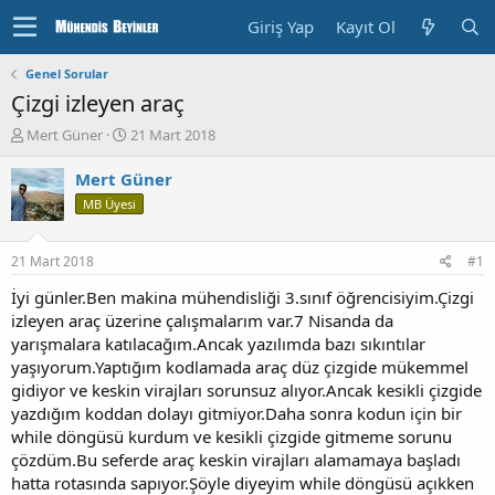
Giriş Yap
Kayıt Ol
Genel Sorular
Çizgi izleyen araç
K
B
Mert Güner
21 Mart 2018
o
a
n
ş
Mert Güner
u
l
MB Üyesi
y
a
u
n
b
g
21 Mart 2018
#1
a
ı
ş
ç
İyi günler.Ben makina mühendisliği 3.sınıf öğrencisiyim.Çizgi
l
T
izleyen araç üzerine çalışmalarım var.7 Nisanda da
a
a
yarışmalara katılacağım.Ancak yazılımda bazı sıkıntılar
t
r
yaşıyorum.Yaptığım kodlamada araç düz çizgide mükemmel
a
i
gidiyor ve keskin virajları sorunsuz alıyor.Ancak kesikli çizgide
n
h
yazdığım koddan dolayı gitmiyor.Daha sonra kodun için bir
i
while döngüsü kurdum ve kesikli çizgide gitmeme sorunu
çözdüm.Bu seferde araç keskin virajları alamamaya başladı
hatta rotasında sapıyor.Şöyle diyeyim while döngüsü açıkken