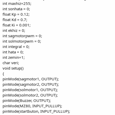
int maxhiz=255;
int sonhata = 0;
float Kp = 0.12;
float Kd = 0.7;
float Ki = 0.001;
int ekhiz = 0;
int sagmotorpwm = 0;
int solmotorpwm = 0;
int integral = 0;
int hata = 0;
int zemin=1;
char veri;
void setup()
{
pinMode(sagmotor1, OUTPUT);
pinMode(sagmotor2, OUTPUT);
pinMode(solmotor1, OUTPUT);
pinMode(solmotor2, OUTPUT);
pinMode(Buzzer, OUTPUT);
pinMode(MZ80, INPUT_PULLUP);
pinMode(startbuton, INPUT_PULLUP);