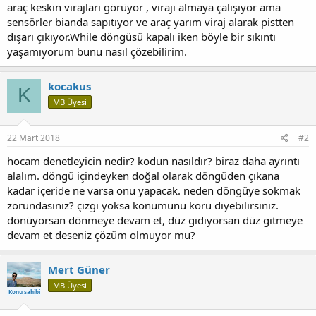
araç keskin virajları görüyor , virajı almaya çalışıyor ama
sensörler bianda sapıtıyor ve araç yarım viraj alarak pistten
dışarı çıkıyor.While döngüsü kapalı iken böyle bir sıkıntı
yaşamıyorum bunu nasıl çözebilirim.
kocakus
K
MB Üyesi
22 Mart 2018
#2
hocam denetleyicin nedir? kodun nasıldır? biraz daha ayrıntı
alalım. döngü içindeyken doğal olarak döngüden çıkana
kadar içeride ne varsa onu yapacak. neden döngüye sokmak
zorundasınız? çizgi yoksa konumunu koru diyebilirsiniz.
dönüyorsan dönmeye devam et, düz gidiyorsan düz gitmeye
devam et deseniz çözüm olmuyor mu?
Mert Güner
MB Üyesi
Konu sahibi