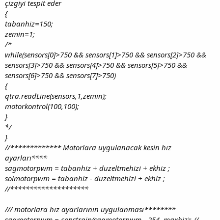
çizgiyi tespit eder
{
tabanhiz=150;
zemin=1;
/*
while(sensors[0]>750 && sensors[1]>750 && sensors[2]>750 &&
sensors[3]>750 && sensors[4]>750 && sensors[5]>750 &&
sensors[6]>750 && sensors[7]>750)
{
qtra.readLine(sensors,1,zemin);
motorkontrol(100,100);
}
*/
}
//************* Motorlara uygulanacak kesin hız
ayarları****
sagmotorpwm = tabanhiz + duzeltmehizi + ekhiz ;
solmotorpwm = tabanhiz - duzeltmehizi + ekhiz ;
//********************
/// motorlara hız ayarlarının uygulanması********
sagmotorpwm = constrain(sagmotorpwm, -254, maxhiz); //