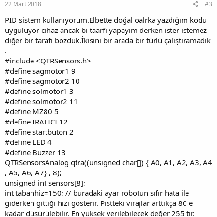
22 Mart 2018
#3
PID sistem kullanıyorum.Elbette doğal oalrka yazdığım kodu
uyguluyor cihaz ancak bi taarfı yapayım derken ister istemez
diğer bir tarafı bozduk.İkisini bir arada bir türlü çalıştıramadık
.
#include <QTRSensors.h>
#define sagmotor1 9
#define sagmotor2 10
#define solmotor1 3
#define solmotor2 11
#define MZ80 5
#define IRALICI 12
#define startbuton 2
#define LED 4
#define Buzzer 13
QTRSensorsAnalog qtra((unsigned char[]) { A0, A1, A2, A3, A4
, A5, A6, A7} , 8);
unsigned int sensors[8];
int tabanhiz=150; // buradaki ayar robotun sıfır hata ile
giderken gittiği hızı gösterir. Pistteki virajlar arttıkça 80 e
kadar düşürülebilir. En yüksek verilebilecek değer 255 tir.