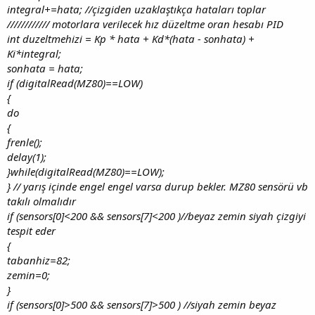
integral+=hata; //çizgiden uzaklaştıkça hataları toplar
//////////// motorlara verilecek hız düzeltme oran hesabı PID
int duzeltmehizi = Kp * hata + Kd*(hata - sonhata) +
Ki*integral;
sonhata = hata;
if (digitalRead(MZ80)==LOW)
{
do
{
frenle();
delay(1);
}while(digitalRead(MZ80)==LOW);
} // yarış içinde engel engel varsa durup bekler. MZ80 sensörü vb
takılı olmalıdır
if (sensors[0]<200 && sensors[7]<200 )//beyaz zemin siyah çizgiyi
tespit eder
{
tabanhiz=82;
zemin=0;
}
if (sensors[0]>500 && sensors[7]>500 ) //siyah zemin beyaz