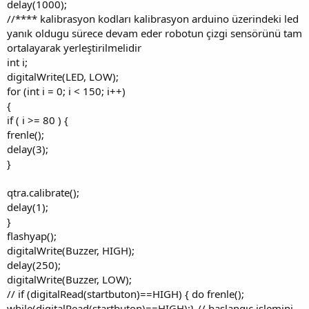
delay(1000);
//**** kalibrasyon kodları kalibrasyon arduino üzerindeki led
yanık oldugu sürece devam eder robotun çizgi sensörünü tam
ortalayarak yerleştirilmelidir
int i;
digitalWrite(LED, LOW);
for (int i = 0; i < 150; i++)
{
if ( i >= 80 ) {
frenle();
delay(3);
}
qtra.calibrate();
delay(1);
}
flashyap();
digitalWrite(Buzzer, HIGH);
delay(250);
digitalWrite(Buzzer, LOW);
// if (digitalRead(startbuton)==HIGH) { do frenle();
while(digitalRead(startbuton)==HIGH);} // başlangıç işlemini