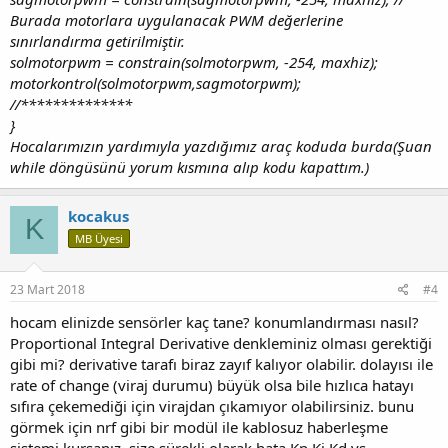
Burada motorlara uygulanacak PWM değerlerine
sınırlandırma getirilmiştir.
solmotorpwm = constrain(solmotorpwm, -254, maxhiz);
motorkontrol(solmotorpwm,sagmotorpwm);
//**************
}
Hocalarımızın yardımıyla yazdığımız araç koduda burda(Şuan
while döngüsünü yorum kısmına alıp kodu kapattım.)
kocakus
K
MB Üyesi
23 Mart 2018
#4
hocam elinizde sensörler kaç tane? konumlandırması nasıl?
Proportional Integral Derivative denkleminiz olması gerektiği
gibi mi? derivative tarafı biraz zayıf kalıyor olabilir. dolayısı ile
rate of change (viraj durumu) büyük olsa bile hızlıca hatayı
sıfıra çekemediği için virajdan çıkamıyor olabilirsiniz. bunu
görmek için nrf gibi bir modül ile kablosuz haberleşme