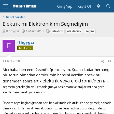
Giriş Yap
Kayıt Ol
Genel Sorular
Elektrik mi Elektronik mi Seçmeliyim
K
B
E
fthgygsz
1 Mart 2018
elektrik
elektronik
seçim
o
a
t
n
ş
i
fthgygsz
F
u
l
k
MB Üyesi
y
a
e
u
n
t
b
g
l
1 Mart 2018
#1
a
ı
e
ş
ç
r
Merhaba ben eem 2.sınıf öğrencisiyim. Şuana kadar herhangi
l
T
bir sorun olmadan derslerimin hepsini verdim ancak bu
a
a
elektrik veya elektronik'den
dönemden sonra artık
t
r
birini
a
i
seçmem gerektiğini ve uzmanlaşmaya başlamam ve stajlarımı ona göre
n
h
ayarlamam gerekiyor sanırım.
i
Üniversiteye başladığımdan beri hep aklımda elektrik üzerine gitmek, sahada
olmak vs. fikirler vardı. Ancak günümüz ve ilerisi adına düşündüğümde tüm
dünyada yapay zeka,robotik ve otonom ürünler hızla gelişiyor.Bu da benim