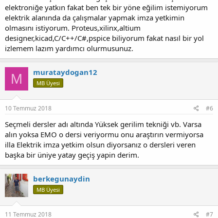
elektroniğe yatkın fakat ben tek bir yöne eğilim istemiyorum
elektrik alanında da çalışmalar yapmak imza yetkimin
olmasını istiyorum. Proteus,xilinx,altium
designer,kicad,C/C++/C#,pspice biliyorum fakat nasıl bir yol
izlemem lazım yardımcı olurmusunuz.
murataydogan12
M
MB Üyesi
10 Temmuz 2018
#6
Seçmeli dersler adı altında Yüksek gerilim tekniği vb. Varsa
alın yoksa EMO o dersi veriyormu onu araştırın vermiyorsa
illa Elektrik imza yetkim olsun diyorsanız o dersleri veren
başka bir üniye yatay geçiş yapin derim.
berkegunaydin
MB Üyesi
11 Temmuz 2018
#7