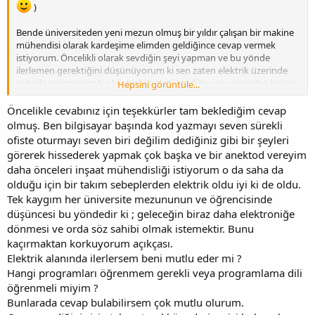
)
Bende üniversiteden yeni mezun olmuş bir yıldır çalışan bir makine
mühendisi olarak kardeşime elimden geldiğince cevap vermek
istiyorum. Öncelikli olarak sevdiğin şeyi yapman ve bu yönde
ilerlemen gerektiğini düşünüyorum ki sen zaten elektrik üzerinde
sahada çalışma isteği olan birisin. Yani istediğin ve yapacağın kulvarı
Hepsini görüntüle...
seçmişsin ve vazgeçme. Ofiste oturup yada bilgisayar başında bir
şeyler programlamak zevkli gelebilir ama senin yapın da oturarak
Öncelikle cevabınız için teşekkürler tam beklediğim cevap
çalışmayı sevmiyorsan sahada çalış derim. Ben Üretim mühendisi
olmuş. Ben bilgisayar başında kod yazmayı seven sürekli
olarak görev yapıyorum ve sahada olmak o kadar zevkli ve
ofiste oturmayı seven biri değilim dediğiniz gibi bir şeyleri
dokunarak bir şeyleri yapmak, yol göstermek, yön vermekden aşırı
görerek hissederek yapmak çok başka ve bir anektod vereyim
zevk alıyorum. Sevdiğin mesleği yapıyorsan başarı her daim seninle
daha önceleri inşaat mühendisliği istiyorum o da saha da
olacaktır. Yeter ki çalış ve çalışırken her daim yeniliklere açık ol
olduğu için bir takım sebeplerden elektrik oldu iyi ki de oldu.
Tek kaygım her üniversite mezununun ve öğrencisinde
düşüncesi bu yöndedir ki ; geleceğin biraz daha elektroniğe
dönmesi ve orda söz sahibi olmak istemektir. Bunu
kaçırmaktan korkuyorum açıkçası.
Elektrik alanında ilerlersem beni mutlu eder mi ?
Hangi programları öğrenmem gerekli veya programlama dili
öğrenmeli miyim ?
Bunlarada cevap bulabilirsem çok mutlu olurum.