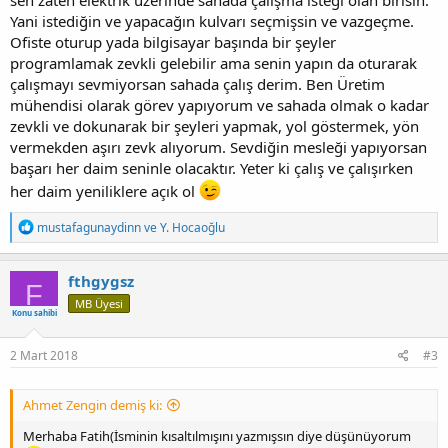
sen zaten elektrik üzerinde sahada çalışma isteği olan birisin.
Yani istediğin ve yapacağın kulvarı seçmişsin ve vazgeçme.
Ofiste oturup yada bilgisayar başında bir şeyler
programlamak zevkli gelebilir ama senin yapın da oturarak
çalışmayı sevmiyorsan sahada çalış derim. Ben Üretim
mühendisi olarak görev yapıyorum ve sahada olmak o kadar
zevkli ve dokunarak bir şeyleri yapmak, yol göstermek, yön
vermekden aşırı zevk alıyorum. Sevdiğin mesleği yapıyorsan
başarı her daim seninle olacaktır. Yeter ki çalış ve çalışırken
her daim yeniliklere açık ol
T
mustafagunaydinn
ve
Y. Hocaoğlu
e
p
k
fthgygsz
F
i
MB Üyesi
l
Konu sahibi
e
r
:
2 Mart 2018
#3
Ahmet Zengin demiş ki:
Merhaba Fatih(İsminin kısaltılmışını yazmışsın diye düşünüyorum