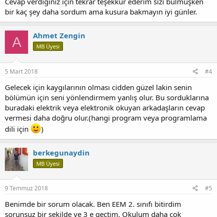
Cevap verdiğiniz için tekrar teşekkür ederim sizi bulmuşken
bir kaç şey daha sordum ama kusura bakmayın iyi günler.
Ahmet Zengin
A
MB Üyesi
5 Mart 2018
#4
Gelecek için kaygılarının olması cidden güzel lakin senin
bölümün için seni yönlendirmem yanlış olur. Bu sorduklarına
buradaki elektrik veya elektronik okuyan arkadaşların cevap
vermesi daha doğru olur.(hangi program veya programlama
dili için
)
berkegunaydin
MB Üyesi
9 Temmuz 2018
#5
Benimde bir sorum olacak. Ben EEM 2. sınıfı bitirdim
sorunsuz bir şekilde ve 3 e geçtim. Okulum daha çok