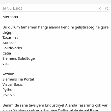
26 Aralık 2025
#2
Merhaba
Bu durum tamamen hangi alanda kendini geliştireceğine göre
değişir.
Tasarım ;
Autocad
SolidWorks
Catia
Siemens SolidEdge
vb..
Yazılım
Siemens Tia Portal
Visual Basic
Python
Java vb.
Benim de sana tavsiyem Endüstriyel Alanda Tasarımcı çok var
ancak Yazılımcı pek yok SiemensTiaPortal ile Visual Basic