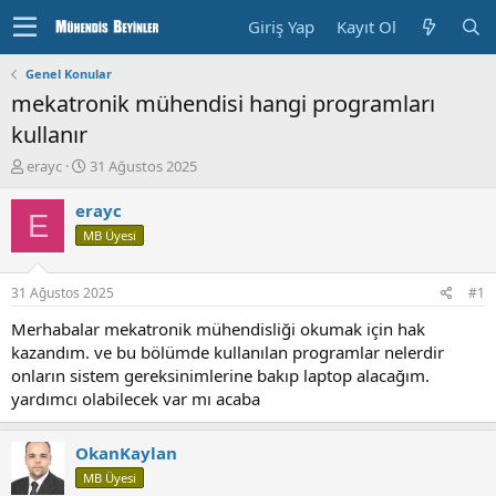
Giriş Yap
Kayıt Ol
Genel Konular
mekatronik mühendisi hangi programları
kullanır
K
B
erayc
31 Ağustos 2025
o
a
n
ş
erayc
E
u
l
MB Üyesi
y
a
u
n
b
g
31 Ağustos 2025
#1
a
ı
ş
ç
Merhabalar mekatronik mühendisliği okumak için hak
l
T
kazandım. ve bu bölümde kullanılan programlar nelerdir
a
a
onların sistem gereksinimlerine bakıp laptop alacağım.
t
r
yardımcı olabilecek var mı acaba
a
i
n
h
i
OkanKaylan
MB Üyesi