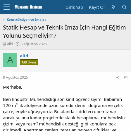
Giriş Yap
Kayıt Ol
Konstrüksiyon ve İmalat
Statik Hesap ve Teknik İmza İçin Hangi Eğitim
Yolunu Seçmeliyim?
K
B
alid
8 Ağustos 2025
o
a
n
ş
alid
A
u
l
MB Üyesi
y
a
u
n
b
g
8 Ağustos 2025
#1
a
ı
ş
ç
Merhaba,
l
T
a
a
Ben Endüstri Mühendisliği son sınıf öğrencisiyim. Babamın
t
r
120 m²’lik atölyesinde uzun süredir demir doğrama ve çelik
a
i
çatı işleriyle uğraşıyoruz. Bu alanda ciddi tecrübemiz var
n
h
ancak şu ana kadar projelerde statik hesaplama, mühendislik
i
çizimi veya resmî mühendislik desteği gibi konulara pek
girilmedi. Apartman çatıları, teraslar, hayvan çiftlikleri ve