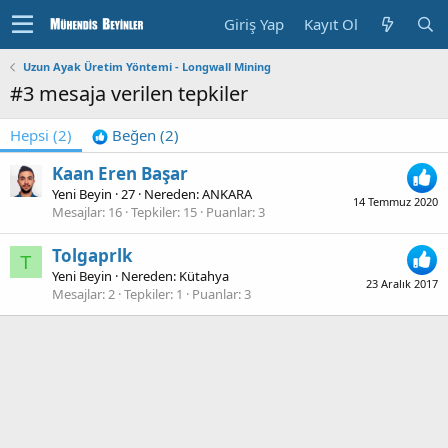
Giriş Yap
Kayıt Ol
Uzun Ayak Üretim Yöntemi - Longwall Mining
#3 mesaja verilen tepkiler
Hepsi
(2)
Beğen
(2)
Kaan Eren Başar
Yeni Beyin
·
27
·
Nereden:
ANKARA
14 Temmuz 2020
Mesajlar
16
Tepkiler
15
Puanlar
3
Tolgaprlk
T
Yeni Beyin
·
Nereden:
Kütahya
23 Aralık 2017
Mesajlar
2
Tepkiler
1
Puanlar
3