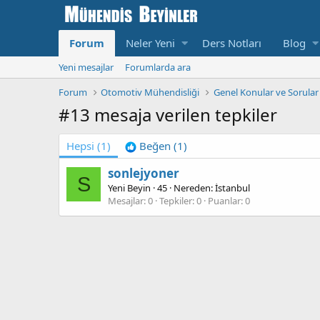
Forum
Neler Yeni
Ders Notları
Blog
Yeni mesajlar
Forumlarda ara
Forum
Otomotiv Mühendisliği
Genel Konular ve Sorular
#13 mesaja verilen tepkiler
Hepsi
(1)
Beğen
(1)
sonlejyoner
S
Yeni Beyin
·
45
·
Nereden:
İstanbul
Mesajlar
0
Tepkiler
0
Puanlar
0