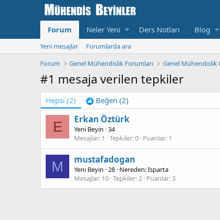
Forum
Neler Yeni
Ders Notları
Blog
Yeni mesajlar
Forumlarda ara
Forum
Genel Mühendislik Forumları
Genel Mühendislik Ö
#1 mesaja verilen tepkiler
Hepsi
(2)
Beğen
(2)
Erkan Öztürk
E
Yeni Beyin
·
34
Mesajlar
1
Tepkiler
0
Puanlar
1
mustafadogan
M
Yeni Beyin
·
28
·
Nereden:
Isparta
Mesajlar
10
Tepkiler
2
Puanlar
3