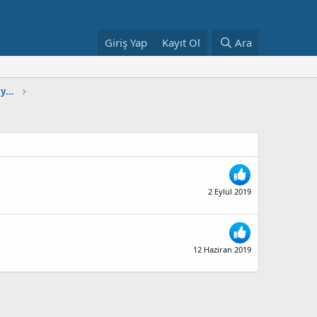
Giriş Yap
Kayıt Ol
Ara
Beyaz Zambaklar Ülkesinde ( Şiddetle Tavsiye Mutalaka Okumalısınız )
2 Eylül 2019
12 Haziran 2019