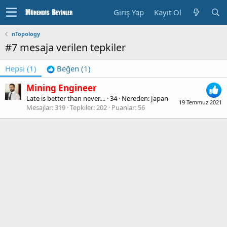
Giriş Yap
Kayıt Ol
nTopology
#7 mesaja verilen tepkiler
Hepsi
(1)
Beğen
(1)
Mining Engineer
Late is better than never....
·
34
·
Nereden:
Japan
19 Temmuz 2021
Mesajlar
319
Tepkiler
202
Puanlar
56