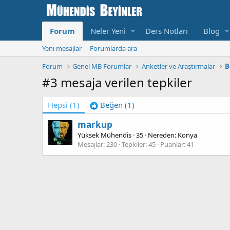
Forum
Neler Yeni
Ders Notları
Blog
Yeni mesajlar
Forumlarda ara
Forum
Genel MB Forumlar
Anketler ve Araştırmalar
B
#3 mesaja verilen tepkiler
Hepsi
(1)
Beğen
(1)
markup
Yüksek Mühendis
·
35
·
Nereden:
Konya
Mesajlar
230
Tepkiler
45
Puanlar
41