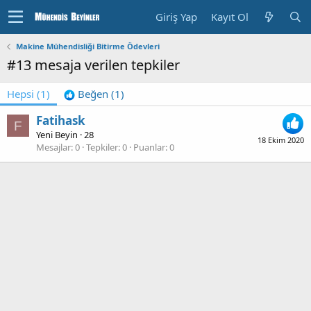
Giriş Yap
Kayıt Ol
Makine Mühendisliği Bitirme Ödevleri
#13 mesaja verilen tepkiler
Hepsi
(1)
Beğen
(1)
Fatihask
F
Yeni Beyin
·
28
18 Ekim 2020
Mesajlar
0
Tepkiler
0
Puanlar
0