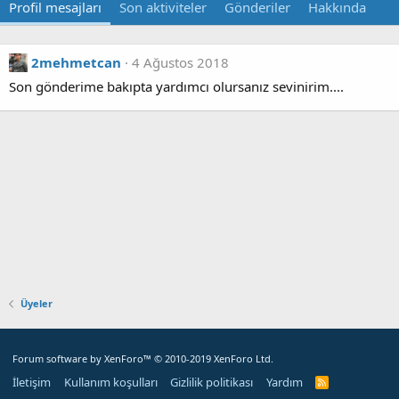
Profil mesajları
Son aktiviteler
Gönderiler
Hakkında
2mehmetcan
4 Ağustos 2018
Son gönderime bakıpta yardımcı olursanız sevinirim....
Üyeler
Forum software by XenForo™
© 2010-2019 XenForo Ltd.
İletişim
Kullanım koşulları
Gizlilik politikası
Yardım
R
S