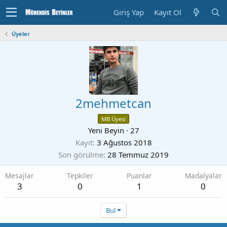
Giriş Yap
Kayıt Ol
Üyeler
2mehmetcan
MB Üyesi
Yeni Beyin
·
27
Kayıt
3 Ağustos 2018
Son görülme
28 Temmuz 2019
Mesajlar
Tepkiler
Puanlar
Madalyalar
3
0
1
0
Bul