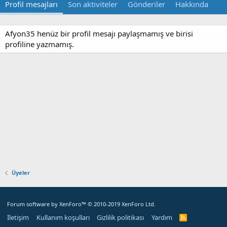
Profil mesajları
Son aktiviteler
Gönderiler
Hakkında
Afyon35 henüz bir profil mesajı paylaşmamış ve birisi
profiline yazmamış.
Üyeler
Forum software by XenForo™
© 2010-2019 XenForo Ltd.
İletişim
Kullanım koşulları
Gizlilik politikası
Yardım
R
S