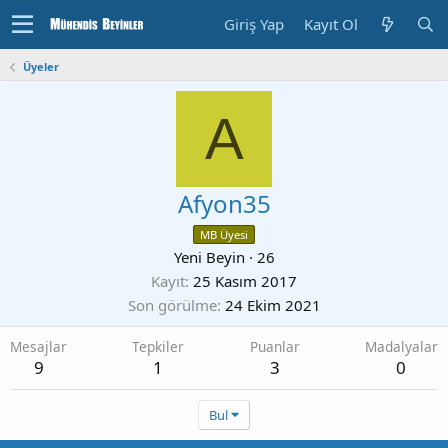
Giriş Yap
Kayıt Ol
Üyeler
A
Afyon35
MB Üyesi
Yeni Beyin
·
26
Kayıt
25 Kasım 2017
Son görülme
24 Ekim 2021
Mesajlar
Tepkiler
Puanlar
Madalyalar
9
1
3
0
Bul