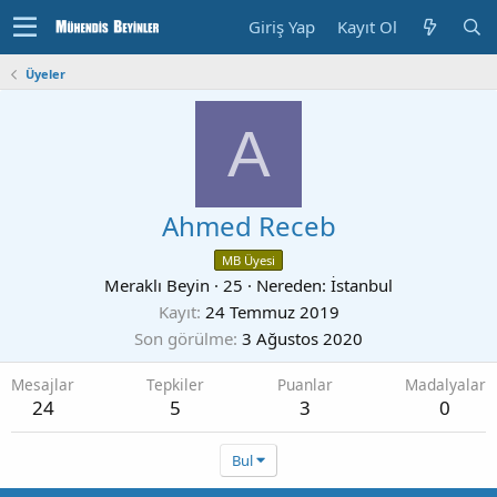
Giriş Yap
Kayıt Ol
Üyeler
A
Ahmed Receb
MB Üyesi
Meraklı Beyin
·
25
·
Nereden:
İstanbul
Kayıt
24 Temmuz 2019
Son görülme
3 Ağustos 2020
Mesajlar
Tepkiler
Puanlar
Madalyalar
24
5
3
0
Bul