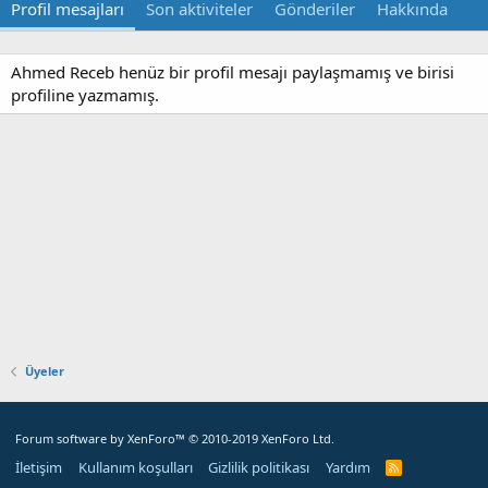
Profil mesajları
Son aktiviteler
Gönderiler
Hakkında
Ahmed Receb henüz bir profil mesajı paylaşmamış ve birisi
profiline yazmamış.
Üyeler
Forum software by XenForo™
© 2010-2019 XenForo Ltd.
İletişim
Kullanım koşulları
Gizlilik politikası
Yardım
R
S