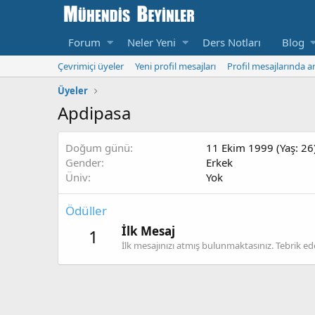
Forum
Neler Yeni
Ders Notları
Blog
Çevrimiçi üyeler
Yeni profil mesajları
Profil mesajlarında a
Üyeler
Apdipasa
Doğum günü
11 Ekim 1999 (Yaş: 26
Gender
Erkek
Üniv
Yok
Ödüller
İlk Mesaj
1
İlk mesajınızı atmış bulunmaktasınız. Tebrik ed