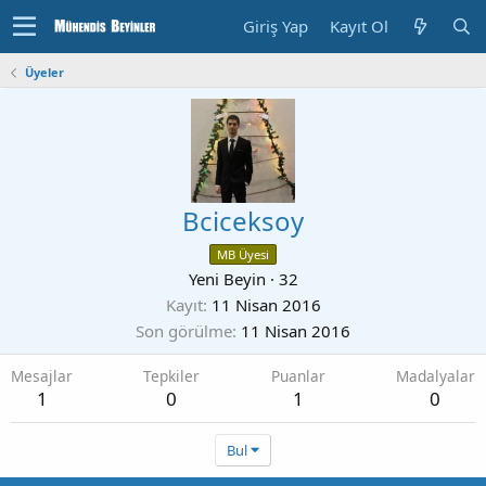
Giriş Yap
Kayıt Ol
Üyeler
Bciceksoy
MB Üyesi
Yeni Beyin
·
32
Kayıt
11 Nisan 2016
Son görülme
11 Nisan 2016
Mesajlar
Tepkiler
Puanlar
Madalyalar
1
0
1
0
Bul