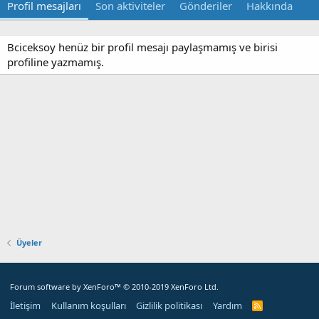
Profil mesajları
Son aktiviteler
Gönderiler
Hakkında
Bciceksoy henüz bir profil mesajı paylaşmamış ve birisi
profiline yazmamış.
Üyeler
Forum software by XenForo™
© 2010-2019 XenForo Ltd.
İletişim
Kullanım koşulları
Gizlilik politikası
Yardım
R
S