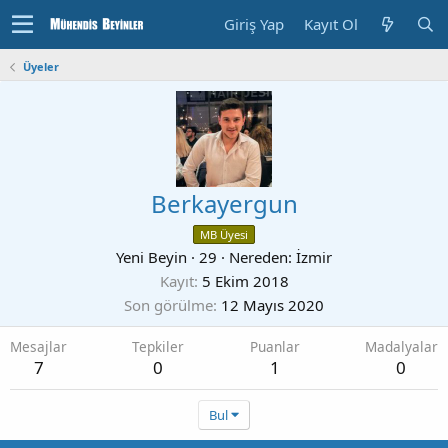
Giriş Yap
Kayıt Ol
Üyeler
Berkayergun
MB Üyesi
Yeni Beyin
·
29
·
Nereden:
İzmir
Kayıt
5 Ekim 2018
Son görülme
12 Mayıs 2020
Mesajlar
Tepkiler
Puanlar
Madalyalar
7
0
1
0
Bul