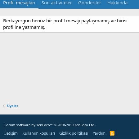
Profil mesajları
Son aktiviteler
Gönderiler
Hakkında
Berkayergun henüz bir profil mesajı paylaşmamış ve birisi
profiline yazmamış.
Üyeler
Forum software by XenForo™
© 2010-2019 XenForo Ltd.
İletişim
Kullanım koşulları
Gizlilik politikası
Yardım
R
S