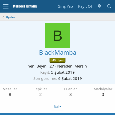
Giriş Yap
Kayıt Ol
Üyeler
B
BlackMamba
MB Üyesi
Yeni Beyin
·
27
·
Nereden:
Mersin
Kayıt
5 Şubat 2019
Son görülme
6 Şubat 2019
Mesajlar
Tepkiler
Puanlar
Madalyalar
8
2
3
0
Bul