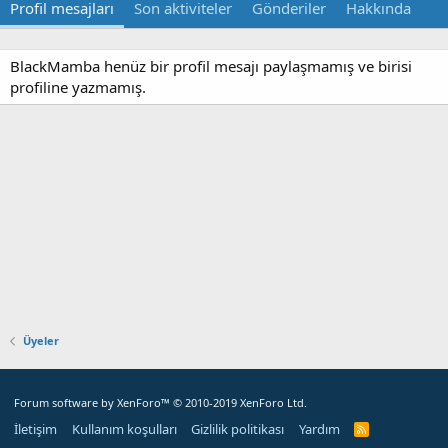
Profil mesajları
Son aktiviteler
Gönderiler
Hakkında
BlackMamba henüz bir profil mesajı paylaşmamış ve birisi
profiline yazmamış.
Üyeler
Forum software by XenForo™
© 2010-2019 XenForo Ltd.
İletişim
Kullanım koşulları
Gizlilik politikası
Yardım
R
S