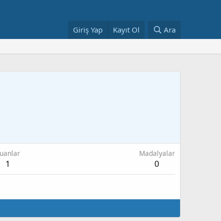
Giriş Yap
Kayıt Ol
Ara
uanlar
Madalyalar
1
0