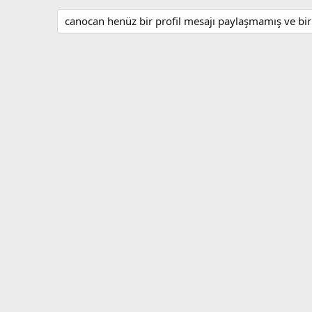
canocan henüz bir profil mesajı paylaşmamış ve bir