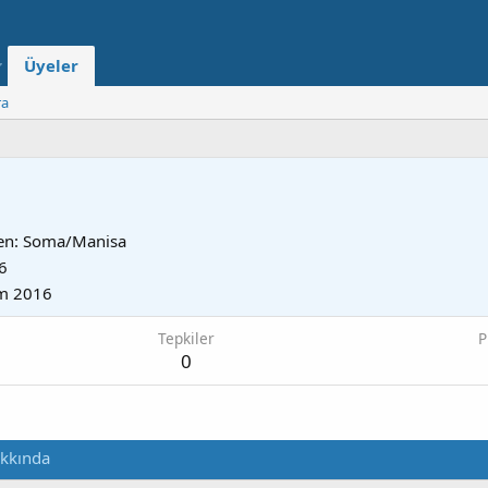
Üyeler
ra
en:
Soma/Manisa
6
m 2016
Tepkiler
P
0
kkında