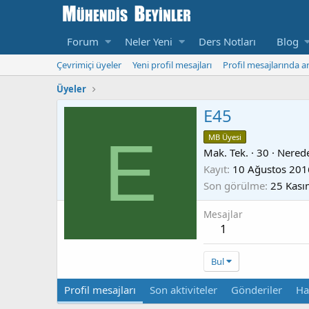
Forum
Neler Yeni
Ders Notları
Blog
Çevrimiçi üyeler
Yeni profil mesajları
Profil mesajlarında a
Üyeler
E45
E
MB Üyesi
Mak. Tek.
·
30
·
Nered
Kayıt
10 Ağustos 201
Son görülme
25 Kası
Mesajlar
1
Bul
Profil mesajları
Son aktiviteler
Gönderiler
Ha