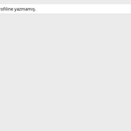
rofiline yazmamış.