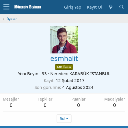
Giriş Yap
Kayıt Ol
Üyeler
esmhalit
MB Üyesi
Yeni Beyin
·
33
·
Nereden:
KARABÜK-İSTANBUL
Kayıt
12 Şubat 2017
Son görülme
4 Ağustos 2024
Mesajlar
Tepkiler
Puanlar
Madalyalar
0
0
0
0
Bul