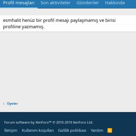
Profil mesajları
Son aktiviteler
Gönderiler
Hakkında
esmhalit henüz bir profil mesajı paylaşmamış ve birisi
profiline yazmamış.
Üyeler
Forum software by XenForo™
© 2010-2019 XenForo Ltd.
İletişim
Kullanım koşulları
Gizlilik politikası
Yardım
R
S