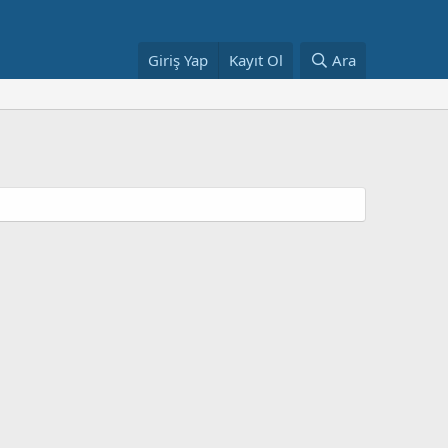
Giriş Yap
Kayıt Ol
Ara