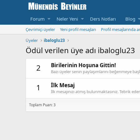
Forum
Neler Yeni
Ders Notları
Blog
Çevrimiçi üyeler
Yeni profil mesajları
Profil mesajlarında a
Üyeler
ibaloglu23
Ödül verilen üye adı ibaloglu23
Birilerinin Hoşuna Gittin!
2
Bazı üyeler senin paylaşımlarını beğenmeye başla
İlk Mesaj
1
İlk mesajınızı atmış bulunmaktasınız. Tebrik eder
Toplam Puan: 3