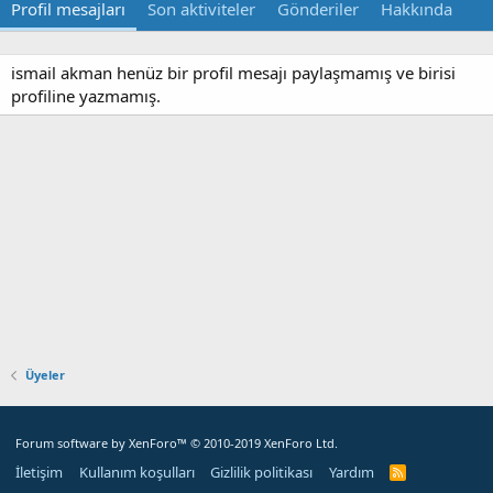
Profil mesajları
Son aktiviteler
Gönderiler
Hakkında
ismail akman henüz bir profil mesajı paylaşmamış ve birisi
profiline yazmamış.
Üyeler
Forum software by XenForo™
© 2010-2019 XenForo Ltd.
İletişim
Kullanım koşulları
Gizlilik politikası
Yardım
R
S