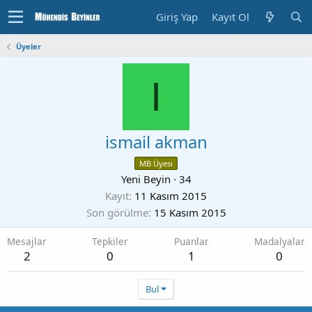
Giriş Yap
Kayıt Ol
Üyeler
I
ismail akman
MB Üyesi
Yeni Beyin
·
34
Kayıt
11 Kasım 2015
Son görülme
15 Kasım 2015
Mesajlar
Tepkiler
Puanlar
Madalyalar
2
0
1
0
Bul