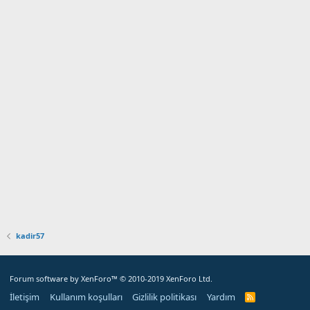
kadir57
Forum software by XenForo™
© 2010-2019 XenForo Ltd.
İletişim
Kullanım koşulları
Gizlilik politikası
Yardım
R
S