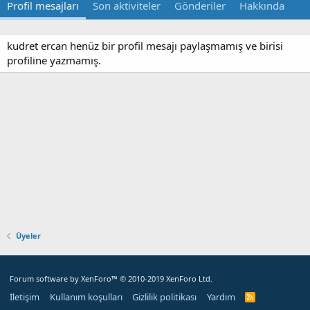
Profil mesajları
Son aktiviteler
Gönderiler
Hakkında
kudret ercan henüz bir profil mesajı paylaşmamış ve birisi
profiline yazmamış.
Üyeler
Forum software by XenForo™
© 2010-2019 XenForo Ltd.
İletişim
Kullanım koşulları
Gizlilik politikası
Yardım
R
S