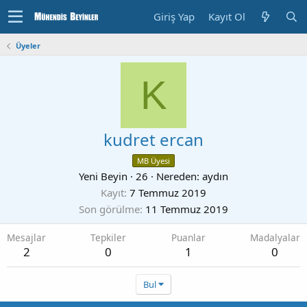
Giriş Yap
Kayıt Ol
Üyeler
K
kudret ercan
MB Üyesi
Yeni Beyin
·
26
·
Nereden:
aydın
Kayıt
7 Temmuz 2019
Son görülme
11 Temmuz 2019
Mesajlar
Tepkiler
Puanlar
Madalyalar
2
0
1
0
Bul