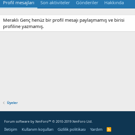
Profil mesajları
Son aktiviteler
Gönderiler
Hakkında
Meraklı Genç henüz bir profil mesajı paylaşmamış ve birisi
profiline yazmamış.
Üyeler
Forum software by XenForo™
© 2010-2019 XenForo Ltd.
İletişim
Kullanım koşulları
Gizlilik politikası
Yardım
R
S