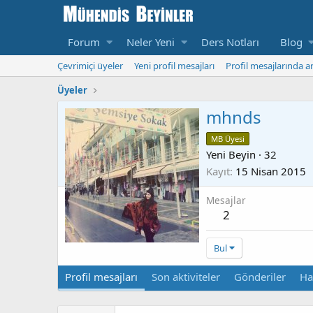
Forum
Neler Yeni
Ders Notları
Blog
Çevrimiçi üyeler
Yeni profil mesajları
Profil mesajlarında a
Üyeler
mhnds
MB Üyesi
Yeni Beyin
·
32
Kayıt
15 Nisan 2015
Mesajlar
2
Bul
Profil mesajları
Son aktiviteler
Gönderiler
Ha