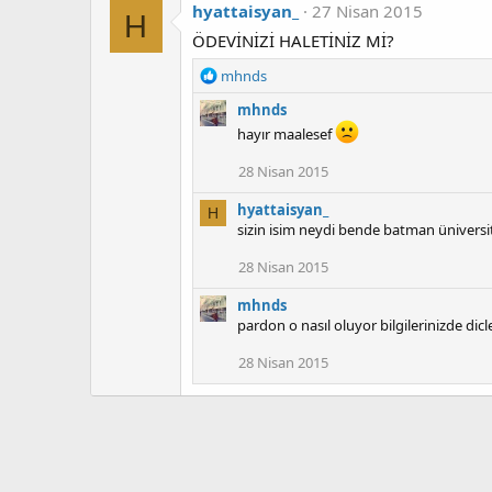
hyattaisyan_
27 Nisan 2015
H
ÖDEVİNİZİ HALETİNİZ Mİ?
T
mhnds
e
mhnds
p
k
hayır maalesef
i
28 Nisan 2015
l
e
hyattaisyan_
r
H
sizin isim neydi bende batman ünivers
:
28 Nisan 2015
mhnds
pardon o nasıl oluyor bilgilerinizde dicl
28 Nisan 2015