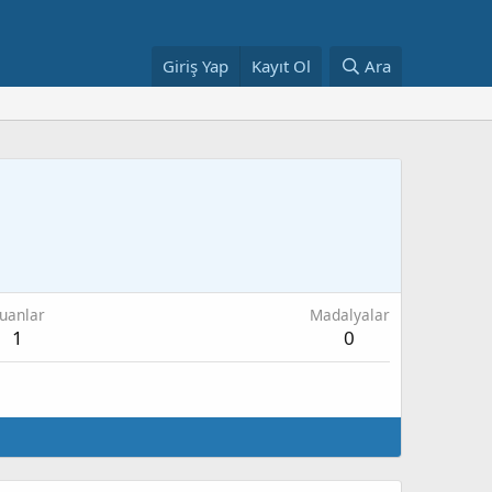
Giriş Yap
Kayıt Ol
Ara
uanlar
Madalyalar
1
0