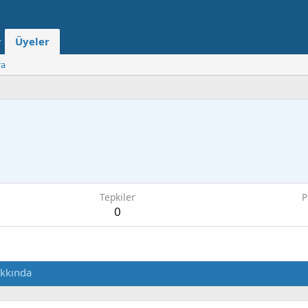
Üyeler
ra
Tepkiler
P
0
kkında