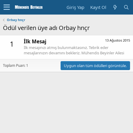
Giriş Yap
Kayıt Ol
Orbay hnçr
Ödül verilen üye adı Orbay hnçr
İlk Mesaj
13 Ağustos 2015
1
İlk mesajınızı atmış bulunmaktasınız. Tebrik eder
mesajlarınızın devamını bekleriz. Mühendis Beyinler Ailesi
Toplam Puan: 1
Uygun olan tüm ödülleri görüntüle.