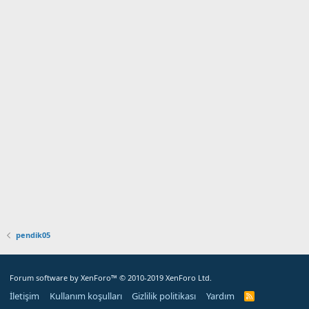
pendik05
Forum software by XenForo™
© 2010-2019 XenForo Ltd.
İletişim
Kullanım koşulları
Gizlilik politikası
Yardım
R
S