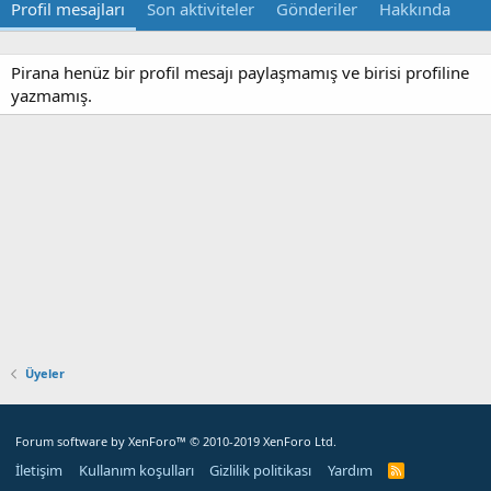
Profil mesajları
Son aktiviteler
Gönderiler
Hakkında
Pirana henüz bir profil mesajı paylaşmamış ve birisi profiline
yazmamış.
Üyeler
Forum software by XenForo™
© 2010-2019 XenForo Ltd.
İletişim
Kullanım koşulları
Gizlilik politikası
Yardım
R
S