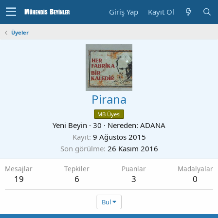
Giriş Yap
Kayıt Ol
Üyeler
Pirana
MB Üyesi
Yeni Beyin
·
30
·
Nereden:
ADANA
Kayıt
9 Ağustos 2015
Son görülme
26 Kasım 2016
Mesajlar
Tepkiler
Puanlar
Madalyalar
19
6
3
0
Bul