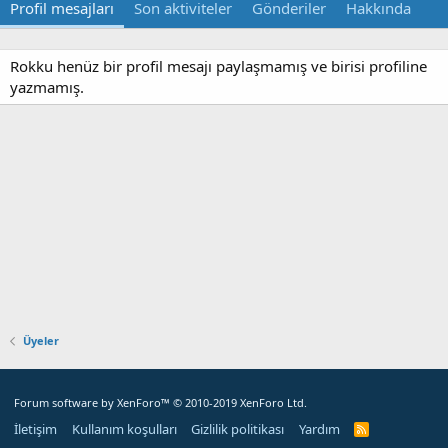
Profil mesajları
Son aktiviteler
Gönderiler
Hakkında
Rokku henüz bir profil mesajı paylaşmamış ve birisi profiline
yazmamış.
Üyeler
Forum software by XenForo™
© 2010-2019 XenForo Ltd.
İletişim
Kullanım koşulları
Gizlilik politikası
Yardım
R
S