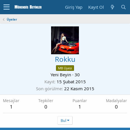
Giriş Yap
Kayıt Ol
Üyeler
Rokku
MB Üyesi
Yeni Beyin
·
30
Kayıt
15 Şubat 2015
Son görülme
22 Kasım 2015
Mesajlar
Tepkiler
Puanlar
Madalyalar
1
0
1
0
Bul