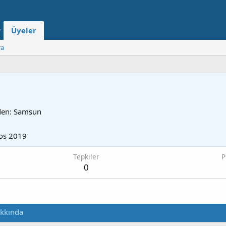
Üyeler
ra
en:
Samsun
os 2019
Tepkiler
P
0
kkında