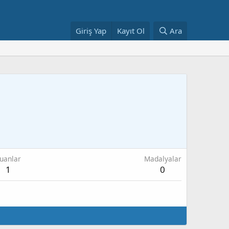
Giriş Yap
Kayıt Ol
Ara
uanlar
Madalyalar
1
0