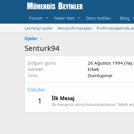
Forum
Neler Yeni
Ders Notları
Blog
Çevrimiçi üyeler
Yeni profil mesajları
Profil mesajlarında a
Üyeler
Senturk94
Doğum günü
26 Ağustos 1994 (Yaş:
Gender
Erkek
Üniv
Dumlupinar
Ödüller
İlk Mesaj
1
İlk mesajınızı atmış bulunmaktasınız. Tebrik ed