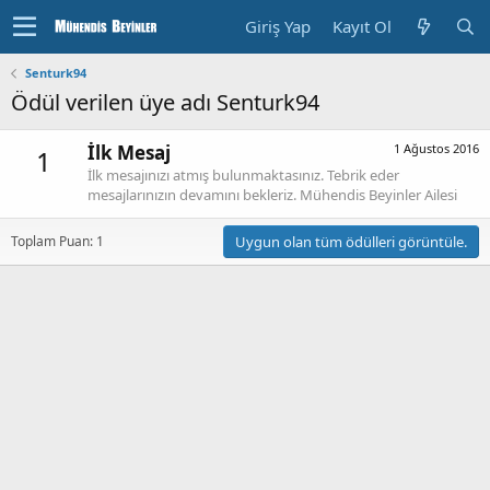
Giriş Yap
Kayıt Ol
Senturk94
Ödül verilen üye adı Senturk94
İlk Mesaj
1 Ağustos 2016
1
İlk mesajınızı atmış bulunmaktasınız. Tebrik eder
mesajlarınızın devamını bekleriz. Mühendis Beyinler Ailesi
Toplam Puan: 1
Uygun olan tüm ödülleri görüntüle.