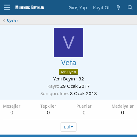
Giriş Yap
Kayıt Ol
Üyeler
V
Vefa
MB Üyesi
Yeni Beyin
·
32
Kayıt
29 Ocak 2017
Son görülme
8 Ocak 2018
Mesajlar
Tepkiler
Puanlar
Madalyalar
0
0
0
0
Bul