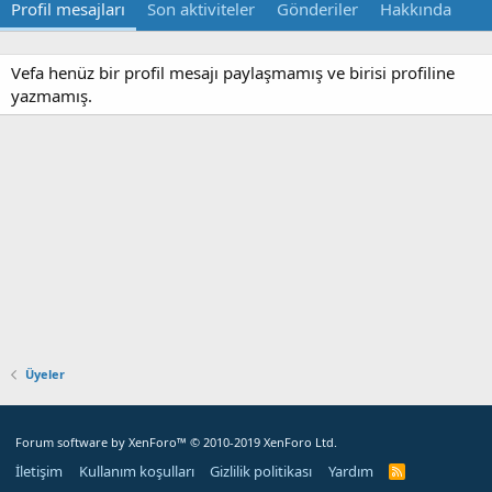
Profil mesajları
Son aktiviteler
Gönderiler
Hakkında
Vefa henüz bir profil mesajı paylaşmamış ve birisi profiline
yazmamış.
Üyeler
Forum software by XenForo™
© 2010-2019 XenForo Ltd.
İletişim
Kullanım koşulları
Gizlilik politikası
Yardım
R
S