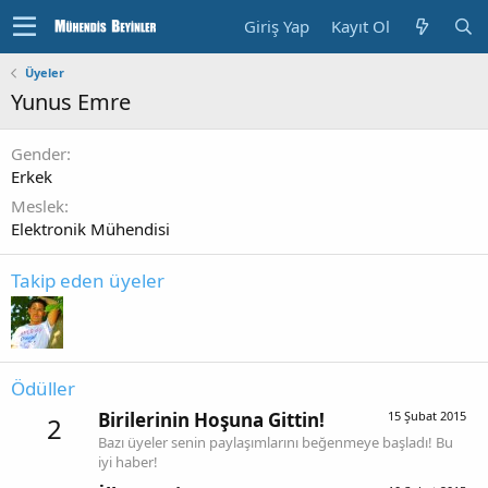
Giriş Yap
Kayıt Ol
Üyeler
Yunus Emre
Gender
Erkek
Meslek
Elektronik Mühendisi
Takip eden üyeler
Ödüller
Birilerinin Hoşuna Gittin!
15 Şubat 2015
2
Bazı üyeler senin paylaşımlarını beğenmeye başladı! Bu
iyi haber!