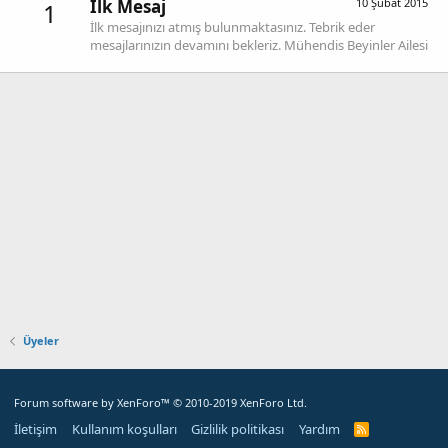
İlk Mesaj
10 Şubat 2015
1
İlk mesajınızı atmış bulunmaktasınız. Tebrik eder
mesajlarınızın devamını bekleriz. Mühendis Beyinler Ailesi
Üyeler
Forum software by XenForo™
© 2010-2019 XenForo Ltd.
İletişim
Kullanım koşulları
Gizlilik politikası
Yardım
R
S