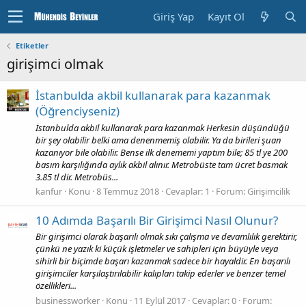
Giriş Yap
Kayıt Ol
Etiketler
girişimci olmak
İstanbulda akbil kullanarak para kazanmak
(Öğrenciyseniz)
İstanbulda akbil kullanarak para kazanmak Herkesin düşündüğü
bir şey olabilir belki ama denenmemiş olabilir. Ya da birileri şuan
kazanıyor bile olabilir. Bense ilk denememi yaptım bile; 85 tl ye 200
basım karşılığında aylık akbil alınır. Metrobüste tam ücret basmak
3.85 tl dir. Metrobüs...
kanfur
Konu
8 Temmuz 2018
Cevaplar: 1
Forum:
Girişimcilik
10 Adımda Başarılı Bir Girişimci Nasıl Olunur?
Bir girişimci olarak başarılı olmak sıkı çalışma ve devamlılık gerektirir,
çünkü ne yazık ki küçük işletmeler ve sahipleri için büyüyle veya
sihirli bir biçimde başarı kazanmak sadece bir hayaldir. En başarılı
girişimciler karşılaştırılabilir kalıpları takip ederler ve benzer temel
özellikleri...
businessworker
Konu
11 Eylül 2017
Cevaplar: 0
Forum: