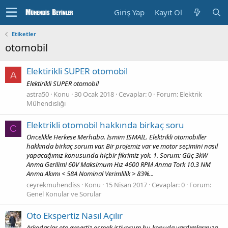
Giriş Yap
Kayıt Ol
Etiketler
otomobil
Elektirikli SUPER otomobil
A
Elektirikli SUPER otomobil
astra50
Konu
30 Ocak 2018
Cevaplar: 0
Forum:
Elektrik
Mühendisliği
Elektrikli otomobil hakkında birkaç soru
C
Öncelikle Herkese Merhaba. İsmim İSMAİL. Elektrikli otomobiller
hakkında birkaç sorum var. Bir projemiz var ve motor seçimini nasıl
yapacağımız konusunda hiçbir fikrimiz yok. 1. Sorum: Güç 3kW
Anma Gerilimi 60V Maksimum Hız 4600 RPM Anma Tork 10.3 NM
Anma Akımı < 58A Nominal Verimlilik > 83%...
ceyrekmuhendiss
Konu
15 Nisan 2017
Cevaplar: 0
Forum:
Genel Konular ve Sorular
Oto Ekspertiz Nasıl Açılır
Arkadaşlar oto expertiz açmak istiyorum bu konuda yardımlarınıza