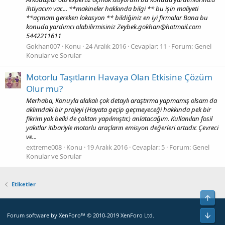
ihtiyacım var.... **makineler hakkında bilgi ** bu işin maliyeti
**açmam gereken lokasyon ** bildiğiniz en iyi firmalar Bana bu
konuda yardımcı olabilirmisiniz Zeybek.gokhan@hotmail.com
5442211611
Gokhan007
Konu
24 Aralık 2016
Cevaplar: 11
Forum:
Genel
Konular ve Sorular
Motorlu Taşıtların Havaya Olan Etkisine Çözüm
Olur mu?
Merhaba, Konuyla alakalı çok detaylı araştırma yapmamış olsam da
aklımdaki bir projeyi (Hayata geçip geçmeyeceği hakkında pek bir
fikrim yok belki de çoktan yapılmıştır.) anlatacağım. Kullanılan fosil
yakıtlar itibariyle motorlu araçların emisyon değerleri ortadır. Çevreci
ve...
extreme008
Konu
19 Aralık 2016
Cevaplar: 5
Forum:
Genel
Konular ve Sorular
Etiketler
Yuka
Alt
Forum software by XenForo™
© 2010-2019 XenForo Ltd.