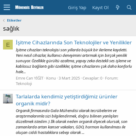
Giriş Yap
Kayıt Ol
Etiketler
sağlık
İşitme Cihazlarında Son Teknolojiler ve Yenilikler
E
İşitme cihazları teknolojisi son yıllarda büyük bir ilerleme kaydetti.
Yeni nesil cihazlar, kullanıcı deneyimini artırmak için birçok yenilik
sunuyor. Özellikle gürültü azaltma, yapay zeka destekli ses işleme ve
kablosuz bağlantı gibi özellikler, işitme cihazlarını çok daha konforlu
hale...
Emre Can YİĞİT
Konu
3 Mart 2025
Cevaplar: 0
Forum:
Teknoloji
Tarlalarda kendimiz yetiştirdiğimiz ürünler
organik midir?
Organik firmasında Gıda Mühendisi olarak tecrübelerim ve
araştırmalarımla sizi bilgilendirmek, doğru bilinen yanlışları
düzeltmek istedim :) İlk olarak neden organik diyecek olursak, son
zamanlarda artan kanser vakaları, GDO, hormon kullanılması ile
oluşan ciddi hastalıklara sebep olarak ...