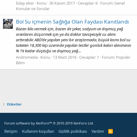
İsilay eker
Konu
30 Kasım 2017
Cevaplar: 6
Forum:
Genel
Konular ve Sorular
Bol Su içmenin Sağlığa Olan Faydası Kanıtlandı
Bazen kilo vermek için, bazen de şeker, sodyum ve doymuş yağ
oranlarını düşürmek için ya da doktor tavsiyesiyle su alımı
arttırabilir. ABD’de yapılan yeni bir araştırmada, büyük kısmı bol su
tüketen 18,300 kişi üzerinde yapılan testler günlük kalori alınımının
% 1’e kadar düştüğü ve doymuş yağ...
Andromeda
Konu
13 Mart 2016
Cevaplar: 1
Forum:
Popüler
Bilim
Etiketler
Forum software by XenForo™
© 2010-2019 XenForo Ltd.
İletişim
Kullanım koşulları
Gizlilik politikası
Yardım
R
S