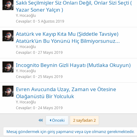
Saklı Seçilmişler Siz Onları Değil, Onlar Sizi Seçti (
Yazar Soner Yalçın )
Y. Hocaoğlu
Cevaplar
0
5 Ağustos 2019
Atatürk ve Kayıp Kıta Mu (Şiddetle Tavsiye)
Atatürk'ün Bu Yönünü Hiç Bilmiyorsunuz...
Y. Hocaoğlu
Cevaplar
0
27 Mayıs 2019
Incognito Beynin Gizli Hayatı (Mutlaka Okuyun)
Y. Hocaoğlu
Cevaplar
0
25 Mayıs 2019
Evren Avucunda Uzay, Zaman ve Ötesine
Olağanüstü Bir Yolculuk
Y. Hocaoğlu
Cevaplar
0
24 Mayıs 2019
First
Önceki
2 sayfadan 2
Mesaj göndermek için giriş yapmanız veya üye olmanız gerekmektedir.