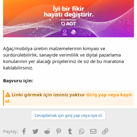
Ağaç/mobilya üretim malzemelerinin kimyası ve
sürdürülebilirlik, sanayide verimlilik ve dijital pazarlama
konularının yer alacağı projeleriniz ile siz de bu maratona
katılabilirsiniz.
Başvuru için:
Linki görmek için izniniz yoktur
Giriş yap veya kayıt
ol.
Cevaplamak için giriş yap veya üye ol.
Facebook
Twitter
Reddit
Pinterest
Tumblr
WhatsApp
E-posta
Bağlantı
Paylaş: