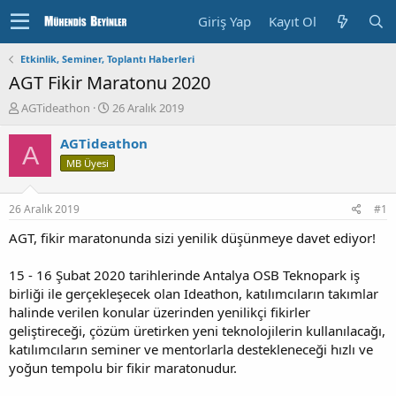
Giriş Yap
Kayıt Ol
Etkinlik, Seminer, Toplantı Haberleri
AGT Fikir Maratonu 2020
K
B
AGTideathon
26 Aralık 2019
o
a
n
ş
AGTideathon
A
u
l
MB Üyesi
y
a
u
n
b
g
26 Aralık 2019
#1
a
ı
ş
ç
AGT, fikir maratonunda sizi yenilik düşünmeye davet ediyor!
l
T
a
a
15 - 16 Şubat 2020 tarihlerinde Antalya OSB Teknopark iş
t
r
birliği ile gerçekleşecek olan Ideathon, katılımcıların takımlar
a
i
halinde verilen konular üzerinden yenilikçi fikirler
n
h
geliştireceği, çözüm üretirken yeni teknolojilerin kullanılacağı,
i
katılımcıların seminer ve mentorlarla destekleneceği hızlı ve
yoğun tempolu bir fikir maratonudur.