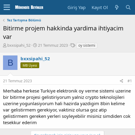
Giriş Yap
Kayıt Ol
Tez Tartışma Bölümü
Bitirme projem hakkinda yardima ihtiyacim
var
K
B
E
bxxsipahi_52
21 Temmuz 2023
oy sistemi
o
a
t
n
ş
i
bxxsipahi_52
B
u
l
k
MB Üyesi
y
a
e
u
n
t
b
g
l
21 Temmuz 2023
#1
a
ı
e
ş
ç
r
Merhaba herkese Turkiye elektronik oy verme sistemi uzerine
l
T
bir bitirme projesi gelistiriyorum yalniz crypto teknolojileri
a
a
uzerine yogunlasiyorum hali hazirda yazdigim 8bin kelime
t
r
var gelistirmem gerekiyor, vaktiniz olursa goz atip
a
i
n
h
gelistirmem gereken yerleri soyleyebilir misiniz simdiden cok
i
tesekkur ederim