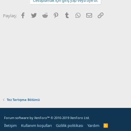
Cevaplamak için giriş yap veya üye ol.
Facebook
Twitter
Reddit
Pinterest
Tumblr
WhatsApp
E-posta
Bağlantı
Paylaş:
Tez Tartışma Bölümü
Forum software by XenForo™
© 2010-2019 XenForo Ltd.
İletişim
Kullanım koşulları
Gizlilik politikası
Yardım
R
S