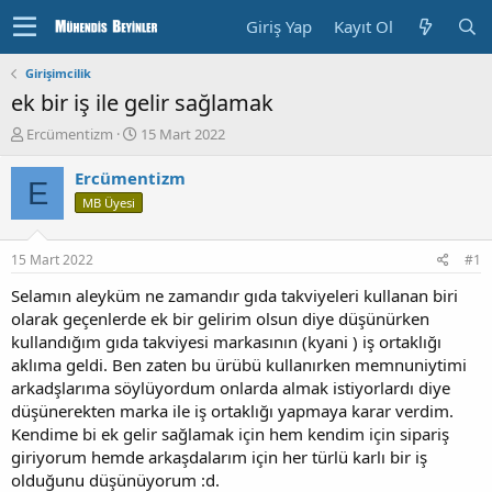
Giriş Yap
Kayıt Ol
Girişimcilik
ek bir iş ile gelir sağlamak
K
B
Ercümentizm
15 Mart 2022
o
a
n
ş
Ercümentizm
E
u
l
MB Üyesi
y
a
u
n
b
g
15 Mart 2022
#1
a
ı
ş
ç
Selamın aleyküm ne zamandır gıda takviyeleri kullanan biri
l
T
olarak geçenlerde ek bir gelirim olsun diye düşünürken
a
a
kullandığım gıda takviyesi markasının (kyani ) iş ortaklığı
t
r
aklıma geldi. Ben zaten bu ürübü kullanırken memnuniytimi
a
i
arkadşlarıma söylüyordum onlarda almak istiyorlardı diye
n
h
düşünerekten marka ile iş ortaklığı yapmaya karar verdim.
i
Kendime bi ek gelir sağlamak için hem kendim için sipariş
giriyorum hemde arkaşdalarım için her türlü karlı bir iş
olduğunu düşünüyorum :d.